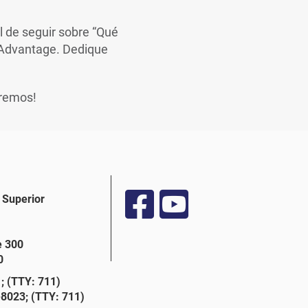
il de seguir sobre “Qué
 Advantage. Dedique
aremos!
 Superior
e 300
0
 (TTY: 711)
8023; (TTY: 711)