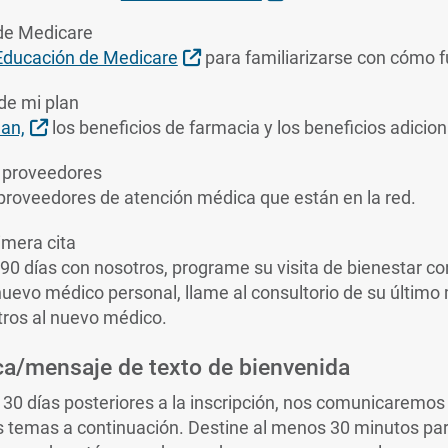
de Medicare
External Link
Educación de Medicare
para familiarizarse con cómo 
 de mi plan
External Link
lan,
los beneficios de farmacia y los beneficios adicion
 proveedores
 proveedores de atención médica que están en la red.
imera cita
90 días con nosotros, programe su visita de bienestar c
 nuevo médico personal, llame al consultorio de su último
tros al nuevo médico.
ca/mensaje de texto de bienvenida
s 30 días posteriores a la inscripción, nos comunicaremos
os temas a continuación. Destine al menos 30 minutos pa