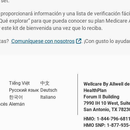
 set.
 proporcionará información y una lista de verificación fác
 “Qué explorar” para que pueda conocer su plan Medicare
 este kit de bienvenida una vez que lo reciba.
External Link
ntas?
Comuníquese con nosotros
. ¡Con gusto lo ayud
Tiếng Việt
中文
Wellcare By Allwell de
Русский язык
Deutsch
HealthPlan
Forum II Building
한국어
Italiano
7990 IH 10 West, Suit
ncés
Alemán
San Antonio, TX 7823
HMO: 1-844-796-6811;
HMO SNP: 1-877-935-