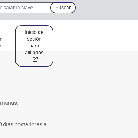
palabra clave
Buscar
Inicio de
n
sesión
o
para
a
afiliados
External Link
semanas:
 días posteriores a