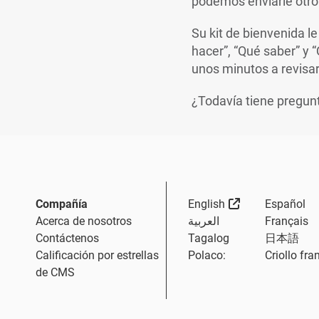
podemos enviarle otro
Su kit de bienvenida le
hacer”, “Qué saber” y
unos minutos a revisar
¿Todavía tiene pregu
External Link
Compañía
English
Español
Acerca de nosotros
العربية
Français
Contáctenos
Tagalog
日本語
Calificación por estrellas
Polaco:
Criollo fra
de CMS