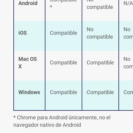
Android
N/A
*
compatible
No
No
iOS
Compatible
compatible
com
Mac OS
No
Compatible
Compatible
X
com
Windows
Compatible
Compatible
Com
* Chrome para Android únicamente, no el
navegador nativo de Android