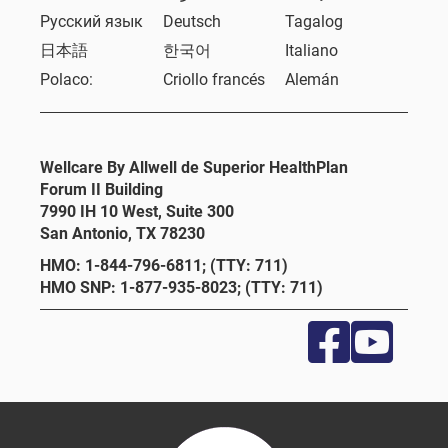
Русский язык
Deutsch
Tagalog
日本語
한국어
Italiano
Polaco:
Criollo francés
Alemán
Wellcare By Allwell de Superior HealthPlan
Forum II Building
7990 IH 10 West, Suite 300
San Antonio, TX 78230
HMO: 1-844-796-6811; (TTY: 711)
HMO SNP: 1-877-935-8023; (TTY: 711)