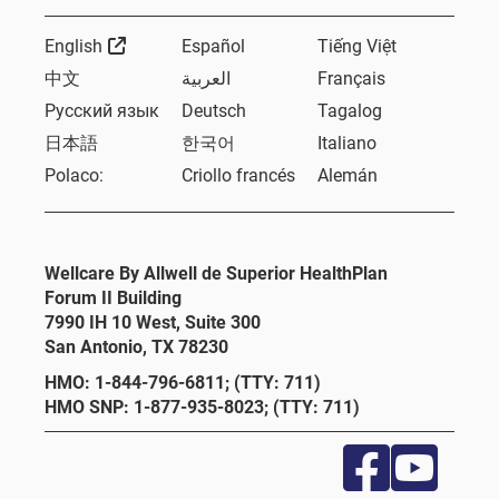
External Link
English
Español
Tiếng Việt
中文
العربية
Français
Русский язык
Deutsch
Tagalog
日本語
한국어
Italiano
Polaco:
Criollo francés
Alemán
Wellcare By Allwell de Superior HealthPlan
Forum II Building
7990 IH 10 West, Suite 300
San Antonio, TX 78230
HMO: 1-844-796-6811; (TTY: 711)
HMO SNP: 1-877-935-8023; (TTY: 711)