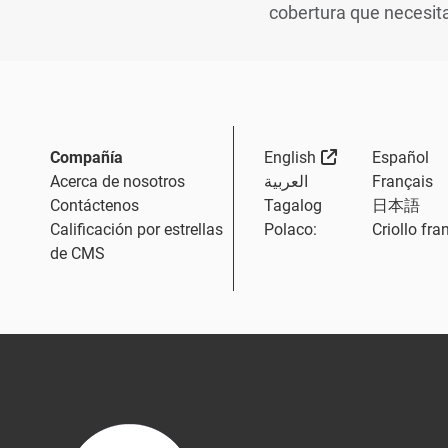
cobertura que necesit
External Link
Compañía
English
Español
Acerca de nosotros
العربية
Français
Contáctenos
Tagalog
日本語
Calificación por estrellas
Polaco:
Criollo fra
de CMS