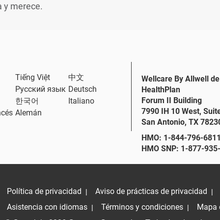
a y merece.
Tiếng Việt
中文
Wellcare By Allwell de
Русский язык
Deutsch
HealthPlan
Forum II Building
한국어
Italiano
7990 IH 10 West, Suit
ncés
Alemán
San Antonio, TX 7823
HMO: 1-844-796-6811;
HMO SNP: 1-877-935-
Política de privacidad
Aviso de prácticas de privacidad
|
|
Asistencia con idiomas
Términos y condiciones
Mapa d
|
|