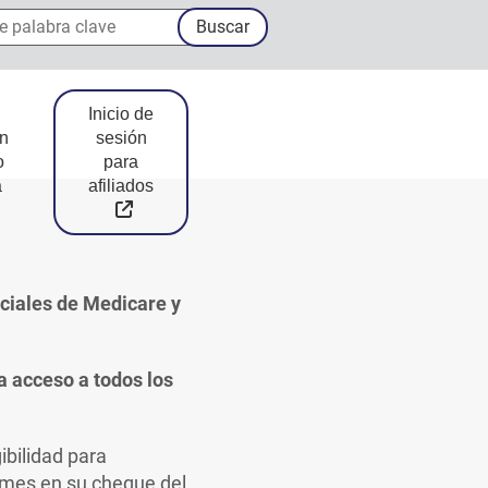
palabra clave
Buscar
Inicio de
n
sesión
o
para
a
afiliados
External Link
ciales de Medicare y
 acceso a todos los
bilidad para
a mes en su cheque del