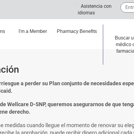
Entre 
Asistencia con
idiomas
ans
I'm a Member
Pharmacy Benefits
Buscar u
médico 
farmaci
ción
rriesgue a perder su Plan conjunto de necesidades espe
icaid.
 de Wellcare D-SNP, queremos asegurarnos de que tenga
iene derecho.
e medidas cuando llegue el momento de renovar su elegi
ecibe la aprobación, puede recibir dinero adicional cad