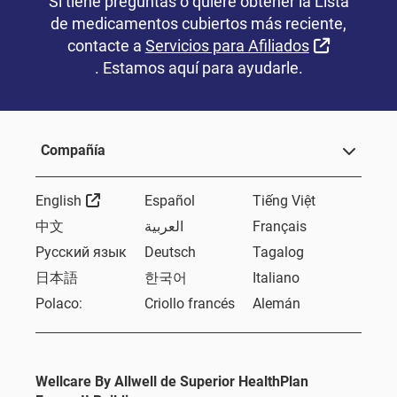
Si tiene preguntas o quiere obtener la Lista
de medicamentos cubiertos más reciente,
contacte a
Servicios para Afiliados
External Link
. Estamos aquí para ayudarle.
Compañía
External Link
English
Español
Tiếng Việt
中文
العربية
Français
Русский язык
Deutsch
Tagalog
日本語
한국어
Italiano
Polaco:
Criollo francés
Alemán
Wellcare By Allwell de Superior HealthPlan