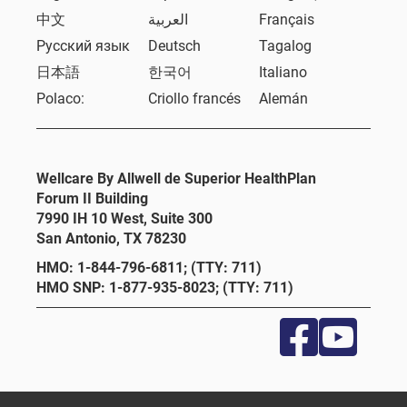
中文
العربية
Français
Русский язык
Deutsch
Tagalog
日本語
한국어
Italiano
Polaco:
Criollo francés
Alemán
Wellcare By Allwell de Superior HealthPlan
Forum II Building
7990 IH 10 West, Suite 300
San Antonio, TX 78230
HMO: 1-844-796-6811; (TTY: 711)
HMO SNP: 1-877-935-8023; (TTY: 711)