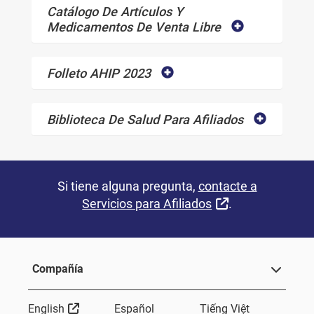
Catálogo De Artículos Y
Medicamentos De Venta Libre
Folleto AHIP 2023
Biblioteca De Salud Para Afiliados
Si tiene alguna pregunta,
contacte a
External Link
Servicios para Afiliados
.
Compañía
External Link
English
Español
Tiếng Việt