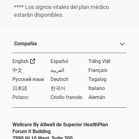
**** Los signos vitales del plan médico
estarán disponibles.
Compañía
External Link
English
Español
Tiếng Việt
中文
العربية
Français
Русский язык
Deutsch
Tagalog
日本語
한국어
Italiano
Polaco:
Criollo francés
Alemán
Wellcare By Allwell de Superior HealthPlan
Forum II Building
7990 IH 10 West, Suite 300