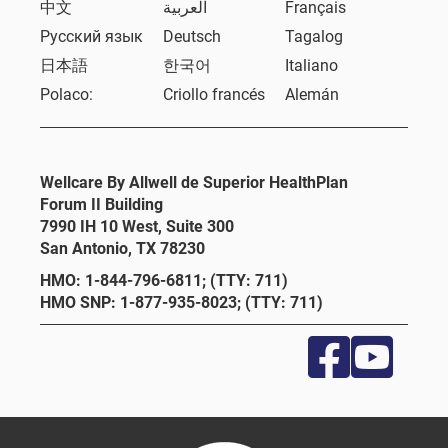
中文
العربية
Français
Русский язык
Deutsch
Tagalog
日本語
한국어
Italiano
Polaco:
Criollo francés
Alemán
Wellcare By Allwell de Superior HealthPlan
Forum II Building
7990 IH 10 West, Suite 300
San Antonio, TX 78230
HMO: 1-844-796-6811; (TTY: 711)
HMO SNP: 1-877-935-8023; (TTY: 711)