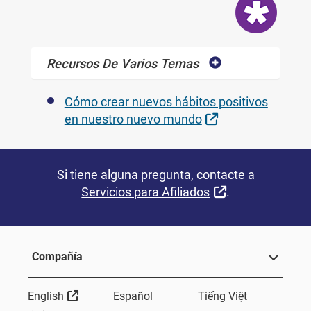
Recursos De Varios Temas
Cómo crear nuevos hábitos positivos
External Link
en nuestro nuevo mundo
Si tiene alguna pregunta,
contacte a
External Link
Servicios para Afiliados
.
Compañía
External Link
English
Español
Tiếng Việt